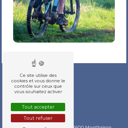
Ce site utilise des
cookies et vous donne le
contrôle sur ceux que
vous souhaitez activer
Tout accepter
Tout refuser
ADRESSE
1 Boulevard Gambetta
42600 Montbrison