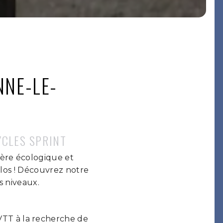
NNE-LE-
YCLES SPRINT
ière écologique et
los ! Découvrez notre
s niveaux.
VTT à la recherche de